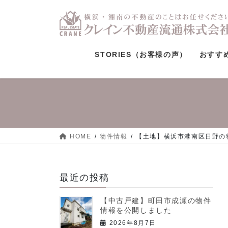
コ
ナ
ン
ビ
テ
ゲ
ン
ー
ツ
シ
STORIES（お客様の声）
おすす
へ
ョ
ス
ン
キ
に
ッ
移
プ
動
HOME
物件情報
【土地】横浜市港南区日野の
最近の投稿
【中古戸建】町田市成瀬の物件
情報を公開しました
2026年8月7日