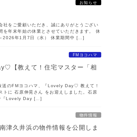
お知らせ
会社をご愛顧いただき、誠にありがとうござい
間を年末年始の休業とさせていただきます。 休
2026年1月7日（水） 休業期間中 […]
FMヨコハマ
 Day♡【教えて！住宅マスター「相
放送のFMヨコハマ、『Lovely Day♡ 教えて！
ストに 石原伸晃さん をお迎えしました。石原
vely Day […]
物件情報
南津久井浜の物件情報を公開しま