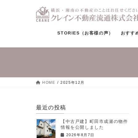
コ
ナ
ン
ビ
テ
ゲ
ン
ー
ツ
シ
STORIES（お客様の声）
おすす
へ
ョ
ス
ン
キ
に
ッ
移
プ
動
HOME
2025年12月
最近の投稿
【中古戸建】町田市成瀬の物件
情報を公開しました
2026年8月7日