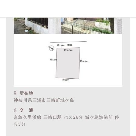
所在地
神奈川県三浦市三崎町城ケ島
交 通
京急久里浜線 三崎口駅 バス26分 城ケ島漁港前 停
歩3分