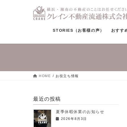
コ
ナ
ン
ビ
テ
ゲ
ン
ー
ツ
シ
STORIES（お客様の声）
おすす
へ
ョ
ス
ン
キ
に
ッ
移
プ
動
HOME
お役立ち情報
最近の投稿
夏季休暇休業のお知らせ
2026年8月3日