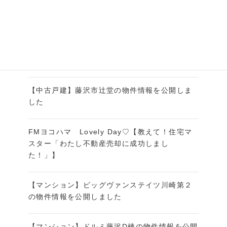
FMヨコハマ【おうち売却マスター「売却の成功
事例のご紹介part9」】
【中古戸建】横浜市金沢区能見台の物件情報を
公開しました
【中古戸建】藤沢市辻堂の物件情報を公開しま
した
FMヨコハマ Lovely Day♡【教えて！住宅マ
スター「わたし不動産売却に成功しまし
た！」】
【マンション】ビッグヴァンステイツ川崎第２
の物件情報を公開しました
【マンション】ドルミ藤沢D棟の物件情報を公開