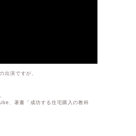
の出演ですが、
、
ube
、著書
「成功する住宅購入の教科