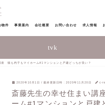
め物件
事業案内
会社概要
お問い合わせ
求人情報
tvk
講座 猫も杓子もマイホーム#1マンションと戸建どっちが良い？
2020年10月1日
/ 最終更新日時 :
2020年11月20日
c-r
斎藤先生の幸せ住まい講
ーム#1マンションと戸建