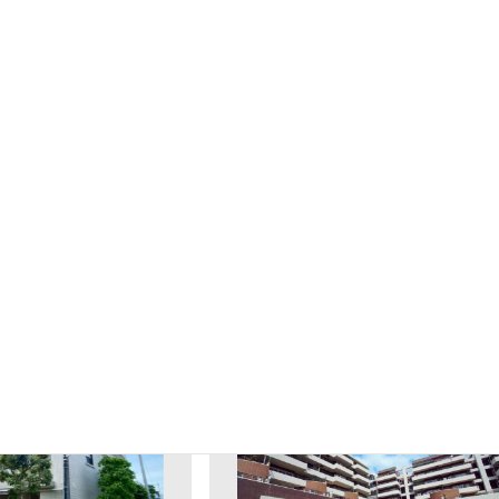
物件について質問する
他の中古マンションを見
る
3,190
2,990
ョン
中古マンション
万円
万円
ート藤沢
ヒューマンスクエア日吉ウ
ルビノ