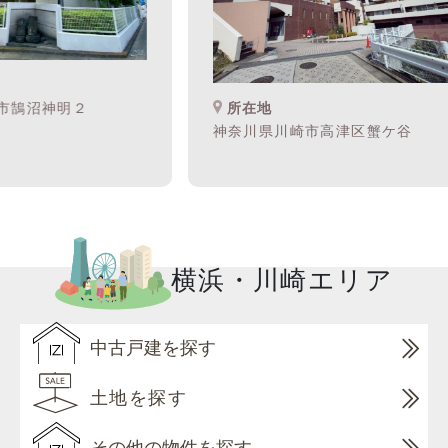
鵠沼神明２
所在地
神奈川県川崎市高津区蟹ケ谷
横浜・川崎エリア
中古戸建を探す
土地を探す