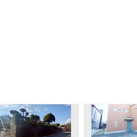
土地面積
165.02㎡
物件情報公開日：2025/10/09
物件情報更新日：2026/04/24
販売中の中古戸建を見る
390
3
中古戸建
中古戸建
万円
児島県志布志市松山町新
厚木市三田南戸建
平屋建